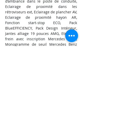
d’ambiance dans le poste de conduite, 
Eclairage de proximité dans les 
rétroviseurs ext, Eclairage de plancher AV, 
Eclairage de proximité hayon AR, 
Fonction start-stop ECO, Pack 
BlueEFFICIENCY, Pack Design Intérieur, 
Jantes alliage 19 pouces AMG, Etrier de 
frein avec inscription Mercedes Benz, 
Monogramme de seuil Mercedes Benz 
éclairé, Revêtement sol finition pont de 
bateau clair, EASY PACK (ouverture du 
coffre électrique), Vitres teintées, Pédales 
sport, Toit relevable manuel, Cuisine avec 
table escamotable frigo/congélateur, 
évier et réchaud 2 gaz, Attelage amovible, 
Charge remorquée 2500kg.
INFORMATIONS
Mise en
Km