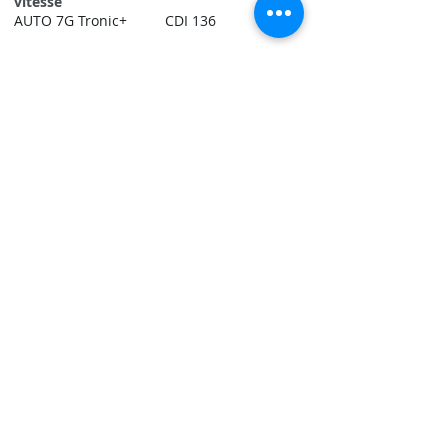
vitesse
AUTO 7G Tronic+
CDI 136
Référence véhicule
GLA
Renseignements
Contact Agent
Retrouvez-nous sur Instagram !
VAN Import - Garage de notre
partenaire près de Verrey sous
Salmaise (21) sur RDV