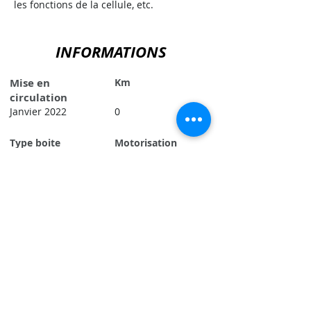
les fonctions de la cellule, etc.
INFORMATIONS
Mise en
Km
circulation
Janvier 2022
0
Type boite
Motorisation
vitesse
AUTO 9G Tronic+
CDI 190
Référence véhicule
James Cook 1
Renseignements
Contact Agent